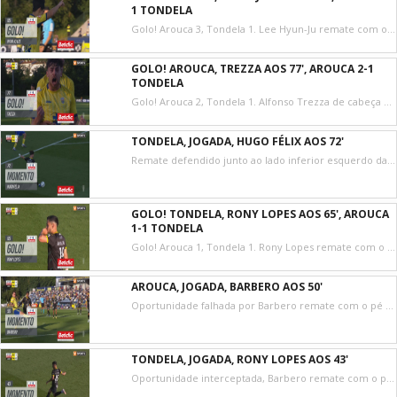
1 TONDELA
Golo! Arouca 3, Tondela 1. Lee Hyun-Ju remate com o pé direito no coração da área.
GOLO! AROUCA, TREZZA AOS 77', AROUCA 2-1
TONDELA
Golo! Arouca 2, Tondela 1. Alfonso Trezza de cabeça em frente à baliza ao lado inferior direito da baliza. Assistência de Tiago Esgaio resultante do canto.
TONDELA, JOGADA, HUGO FÉLIX AOS 72'
Remate defendido junto ao lado inferior esquerdo da baliza. Hugo Félix remate com o pé direito de fora da área. Assistência de Rodrigo Conceição.
GOLO! TONDELA, RONY LOPES AOS 65', AROUCA
1-1 TONDELA
Golo! Arouca 1, Tondela 1. Rony Lopes remate com o pé esquerdo de fora da área.
AROUCA, JOGADA, BARBERO AOS 50'
Oportunidade falhada por Barbero remate com o pé direito no coração da área. Assistência de Naïs Djouahra com um cruzamento para a área.
TONDELA, JOGADA, RONY LOPES AOS 43'
Oportunidade interceptada, Barbero remate com o pé direito no coração da área. Assistência de Pablo Gozálbez.