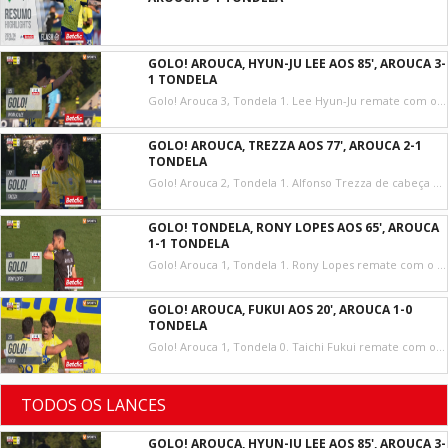
GOLO! AROUCA, HYUN-JU LEE AOS 85', AROUCA 3-
1 TONDELA
Golo! Arouca 3, Tondela 1. Lee Hyun-Ju remate com o pé direito no coração da área.
GOLO! AROUCA, TREZZA AOS 77', AROUCA 2-1
TONDELA
Golo! Arouca 2, Tondela 1. Alfonso Trezza de cabeça em frente à baliza ao lado inferior direito da baliza. Assistência de Tiago Esgaio resultante do canto.
GOLO! TONDELA, RONY LOPES AOS 65', AROUCA
1-1 TONDELA
Golo! Arouca 1, Tondela 1. Rony Lopes remate com o pé esquerdo de fora da área.
GOLO! AROUCA, FUKUI AOS 20', AROUCA 1-0
TONDELA
Golo! Arouca 1, Tondela 0. Taichi Fukui remate com o pé direito de fora da área.
TODOS OS LANCES
GOLO! AROUCA, HYUN-JU LEE AOS 85', AROUCA 3-