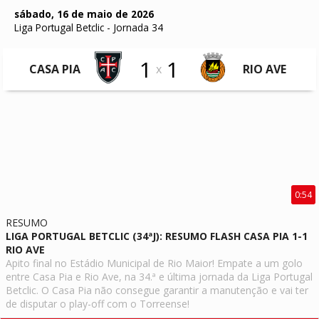
sábado, 16 de maio de 2026
Liga Portugal Betclic
-
Jornada 34
1
1
CASA PIA
x
RIO AVE
0:54
RESUMO
LIGA PORTUGAL BETCLIC (34ªJ): RESUMO FLASH CASA PIA 1-1
RIO AVE
Apito final no Estádio Municipal de Rio Maior! Empate a um golo
entre Casa Pia e Rio Ave, na 34.ª e última jornada da Liga Portugal
Betclic. O Casa Pia não consegue garantir a manutenção e vai ter
de disputar o play-off com o Torreense!