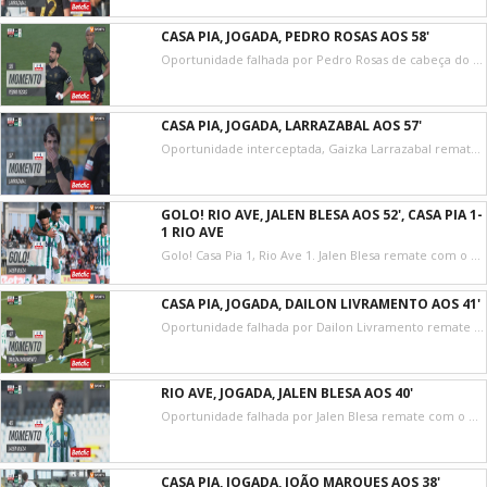
CASA PIA, JOGADA, PEDRO ROSAS AOS 58'
Oportunidade falhada por Pedro Rosas de cabeça do lado esquerdo da pequena área. Assistência de Seba Pérez com um cruzamento para a área resultante do canto.
CASA PIA, JOGADA, LARRAZABAL AOS 57'
Oportunidade interceptada, Gaizka Larrazabal remate com o pé direito de fora da área.
GOLO! RIO AVE, JALEN BLESA AOS 52', CASA PIA 1-
1 RIO AVE
Golo! Casa Pia 1, Rio Ave 1. Jalen Blesa remate com o pé direito no coração da área, após uma saída infeliz dos postes de Patrick Sequeira, e iguala o marcador em Rio Maior.
CASA PIA, JOGADA, DAILON LIVRAMENTO AOS 41'
Oportunidade falhada por Dailon Livramento remate com o pé esquerdo de fora da área. Assistência de David Sousa.
RIO AVE, JOGADA, JALEN BLESA AOS 40'
Oportunidade falhada por Jalen Blesa remate com o pé direito do lado direito da área. Assistência de João Tomé com um passe em profundidade.
CASA PIA, JOGADA, JOÃO MARQUES AOS 38'