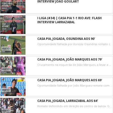
INTERVIEW JOÃO GOULART
I LIGA (#34) | CASA PIA 1-1 RIO AVE: FLASH
INTERVIEW LARRAZABAL
CASA PIA, JOGADA, OSUNDINA AOS 90'
Oportunidade falhada por Korede Osundina remate com o pé direito no coração da área. Assistência de Jérémy Livolant depois de um contra ataque.
CASA PIA, JOGADA, JOÃO MARQUES AOS 79'
Cruzamento na esquerda de João Marques, a levar a direção da baliza, e a obrigar van der Gouw a uma defesa apertada.
CASA PIA, JOGADA, JOÃO MARQUES AOS 69'
Oportunidade falhada por João Marques remate com o pé direito de fora da área.
CASA PIA, JOGADA, LARRAZABAL AOS 64'
Remate defendido em direção ao centro da baliza. Gaizka Larrazabal remate com o pé direito do lado direito da área. Assistência de João Marques.