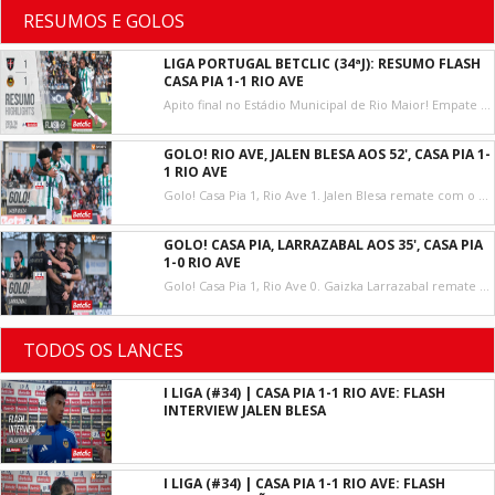
RESUMOS E GOLOS
LIGA PORTUGAL BETCLIC (34ªJ): RESUMO FLASH
CASA PIA 1-1 RIO AVE
Apito final no Estádio Municipal de Rio Maior! Empate a um golo entre Casa Pia e Rio Ave, na 34.ª e última jornada da Liga Portugal Betclic. O Casa Pia não consegue garantir a manutenção e vai ter de disputar o play-off com o Torreense!
GOLO! RIO AVE, JALEN BLESA AOS 52', CASA PIA 1-
1 RIO AVE
Golo! Casa Pia 1, Rio Ave 1. Jalen Blesa remate com o pé direito no coração da área, após uma saída infeliz dos postes de Patrick Sequeira, e iguala o marcador em Rio Maior.
GOLO! CASA PIA, LARRAZABAL AOS 35', CASA PIA
1-0 RIO AVE
Golo! Casa Pia 1, Rio Ave 0. Gaizka Larrazabal remate em frente à baliza resultante do canto.
TODOS OS LANCES
I LIGA (#34) | CASA PIA 1-1 RIO AVE: FLASH
INTERVIEW JALEN BLESA
I LIGA (#34) | CASA PIA 1-1 RIO AVE: FLASH