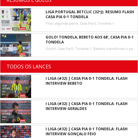
RESUMOS E GOLOS
LIGA PORTUGAL BETCLIC (32ªJ): RESUMO FLASH
CASA PIA 0-1 TONDELA
Final segunda parte, Casa Pia 0, Tondela 1.
GOLO! TONDELA, BEBETO AOS 68', CASA PIA 0-1
TONDELA
Golo!!! Casa Pia 0, Tondela 1. Bebeto transforma o penalty, remate com o pé direito junto à base do poste esquerdo.
TODOS OS LANCES
I LIGA (#32) | CASA PIA 0-1 TONDELA: FLASH
INTERVIEW BEBETO
I LIGA (#32) | CASA PIA 0-1 TONDELA: FLASH
INTERVIEW GERALDES
I LIGA (#32) | CASA PIA 0-1 TONDELA: FLASH
INTERVIEW GONÇALO FEIO