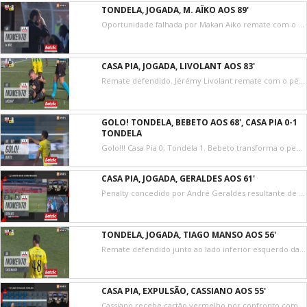
TONDELA, JOGADA, M. AÏKO AOS 89'
Oportunidade falhada por Makan Aiko remate com o pé direito no coração da área. Assistência de Hugo Félix.
CASA PIA, JOGADA, LIVOLANT AOS 83'
Remate defendido. Jérémy Livolant remate com o pé direito da esquerda, ângulo difícil e muito longe.
GOLO! TONDELA, BEBETO AOS 68', CASA PIA 0-1
TONDELA
Golo!!! Casa Pia 0, Tondela 1. Bebeto transforma o penalty, remate com o pé direito junto à base do poste esquerdo.
CASA PIA, JOGADA, GERALDES AOS 61'
Penalty concedido por André Geraldes resultante de falta na área.
TONDELA, JOGADA, TIAGO MANSO AOS 56'
Remate defendido junto ao lado inferior esquerdo da baliza. Tiago Manso remate com o pé esquerdo de fora da área.
CASA PIA, EXPULSÃO, CASSIANO AOS 55'
Cassiano recebe cartão vermelho por confronto com outro jogador.