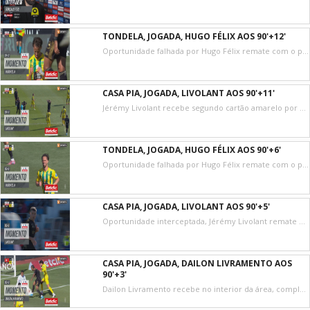
TONDELA, JOGADA, HUGO FÉLIX AOS 90'+12'
Oportunidade falhada por Hugo Félix remate com o pé direito no coração da área.
CASA PIA, JOGADA, LIVOLANT AOS 90'+11'
Jérémy Livolant recebe segundo cartão amarelo por uma entrada perigosa.
TONDELA, JOGADA, HUGO FÉLIX AOS 90'+6'
Oportunidade falhada por Hugo Félix remate com o pé esquerdo no coração da área. Assistência de Benjamin Kimpioka depois de um contra ataque.
CASA PIA, JOGADA, LIVOLANT AOS 90'+5'
Oportunidade interceptada, Jérémy Livolant remate com o pé direito do lado esquerdo da área. Assistência de Lawrence Ofori.
CASA PIA, JOGADA, DAILON LIVRAMENTO AOS
90'+3'
Dailon Livramento recebe no interior da área, completamente isolado, mas desperdiça no frente a frente com Bernardo Fontes! Que falhanço!