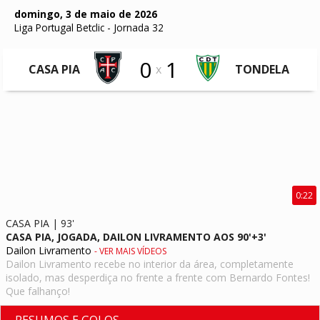
domingo, 3 de maio de 2026
Liga Portugal Betclic
-
Jornada 32
0
1
CASA PIA
x
TONDELA
0:22
CASA PIA | 93'
CASA PIA, JOGADA, DAILON LIVRAMENTO AOS 90'+3'
Dailon Livramento
- VER MAIS VÍDEOS
Dailon Livramento recebe no interior da área, completamente
isolado, mas desperdiça no frente a frente com Bernardo Fontes!
Que falhanço!