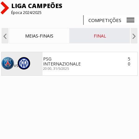
LIGA CAMPEÕES
Época 2024/2025
COMPETIÇÕES
L
MEIAS-FINAIS
FINAL
PSG
5
INTERNAZIONALE
0
VS
20:00,
31/5/2025