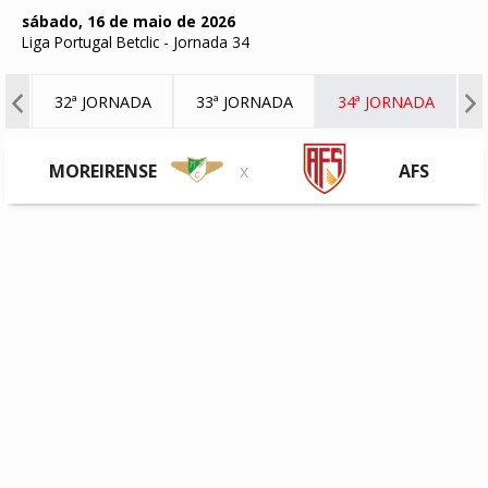
sábado, 16 de maio de 2026
Liga Portugal Betclic
-
Jornada 34
DA
32ª JORNADA
33ª JORNADA
34ª JORNADA
MOREIRENSE
x
AFS